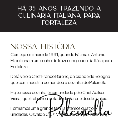
HÁ 35 ANOS TRAZENDO A
CULINÁRIA ITALIANA PARA
FORTALEZA
NOSSA HISTÓRIA
Começa em maio de 1991, quando Fátima e Antonio
Elisio
tinham um sonho de trazer um pouco da Itália para
Fortaleza.
De lá veio o Chef Franco Barone, da cidade de Bologna
que
com maestria comandou a cozinha do Pulcinella.
Hoje, nossa cozinha é comandada pelo Chef Adilson
Vieira,
que trabalhou ao lado de Barone desde o início.
Formamos uma grande família e temos quatro
unidades:
Osvaldo Cruz, Virgílio Távora (em reforma),