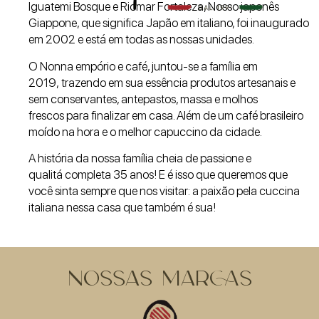
Iguatemi Bosque e Riomar Fortaleza,
Nosso japonês
Giappone, que significa Japão em italiano, foi
inaugurado
em 2002 e está em todas as nossas unidades.
O Nonna empório e café, juntou-se a família em
2019,
trazendo em sua essência produtos artesanais e
sem
conservantes, antepastos, massa e molhos
frescos
para finalizar em casa. Além de um café brasileiro
moído
na hora e o melhor capuccino da cidade.
A história da nossa família cheia de passione e
qualitá
completa 35 anos!
E é isso que queremos que
você
sinta sempre que nos visitar: a paixão pela cuccina
italiana
nessa casa que também é sua!
NOSSAS MARCAS