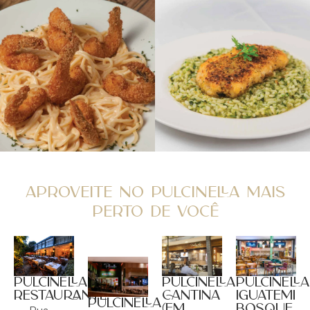
APROVEITE NO PULCINELLA MAIS
PERTO DE VOCÊ
PULCINELLA
PULCINELLA
PULCINELLA
IGUATEMI
RESTAURANTE
CANTINA
PULCINELLA
BOSQUE
(EM