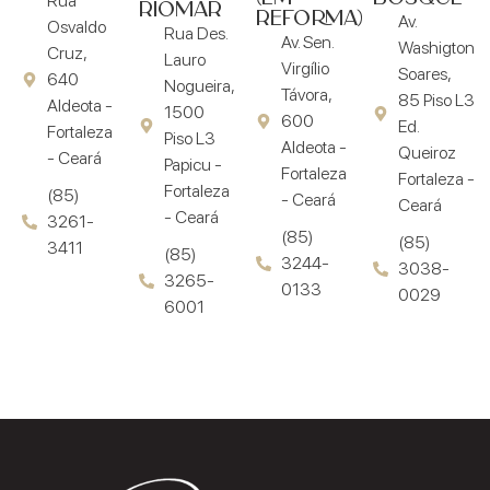
Rua
RIOMAR
REFORMA)
Av.
Osvaldo
Rua Des.
Av. Sen.
Washigton
Cruz,
Lauro
Virgílio
Soares,
640
Nogueira,
Távora,
85 Piso L3
Aldeota -
1500
600
Ed.
Fortaleza
Piso L3
Aldeota -
Queiroz
- Ceará
Papicu -
Fortaleza
Fortaleza -
Fortaleza
(85)
- Ceará
Ceará
- Ceará
3261-
(85)
(85)
3411
(85)
3244-
3038-
3265-
0133
0029
6001